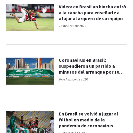
Video: en Brasil un hincha entró
a la cancha para enseñarle a
atajar al arquero de su equipo
24 de Abril de 2022
Coronavirus en Brasil:
suspendieron un partido a
minutos del arranque por 10
casos positivos
9 de Agosto de 2020
En Brasil se volvió a jugar al
fútbol en medio de la
pandemia de coronavirus