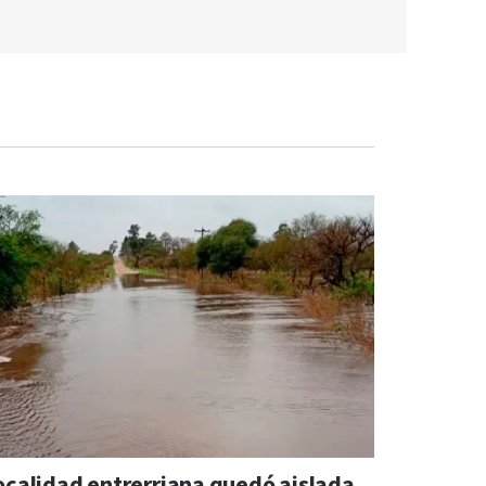
ocalidad entrerriana quedó aislada