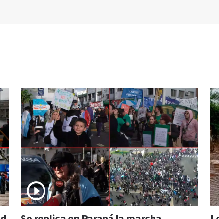
ad
Se replica en Paraná la marcha
L