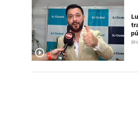
Lu
tr
pú
20 