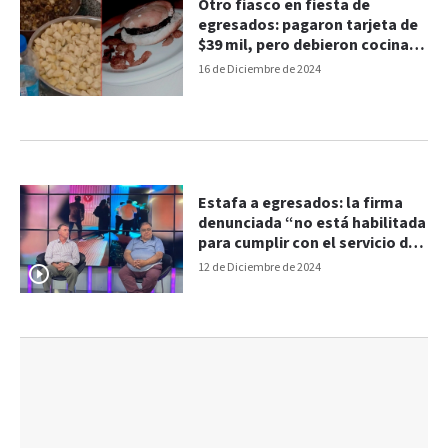
Otro fiasco en fiesta de
egresados: pagaron tarjeta de
$39 mil, pero debieron cocinar
los padres
16 de Diciembre de 2024
Estafa a egresados: la firma
denunciada “no está habilitada
para cumplir con el servicio de
catering”
12 de Diciembre de 2024