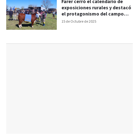
Farer cerró el calendario de
exposiciones rurales y destacó
el protagonismo del campo
“en el desarrollo provincial"
15 de Octubre de 2025