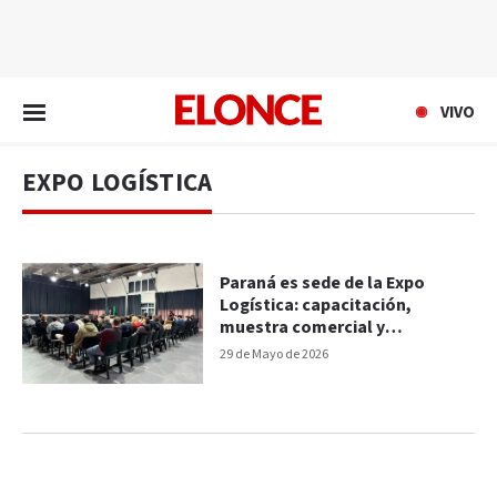
EN VIVO
VIVO
EXPO LOGÍSTICA
Paraná es sede de la Expo
Logística: capacitación,
muestra comercial y
networking
29 de Mayo de 2026