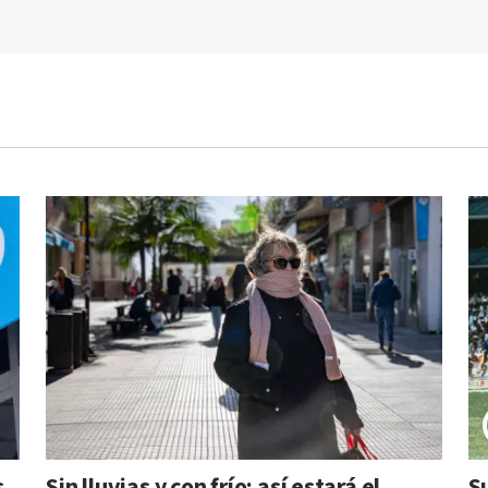
s
Sin lluvias y con frío: así estará el
S