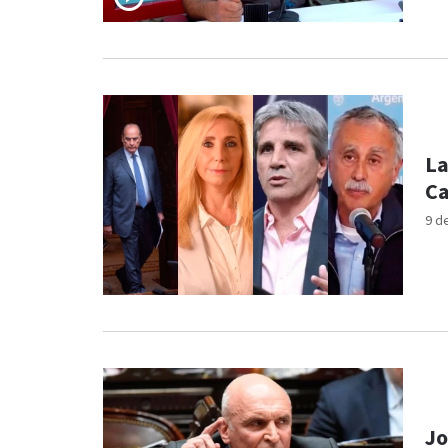
La
9 d
Jo