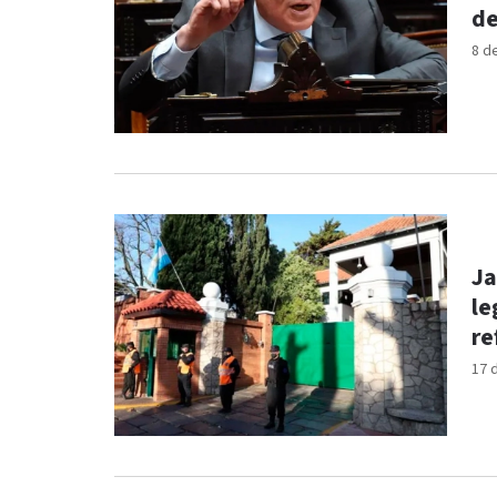
de
8 d
Ja
le
re
17 