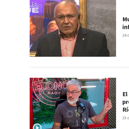
Mu
in
16 
El
pr
Rí
15 