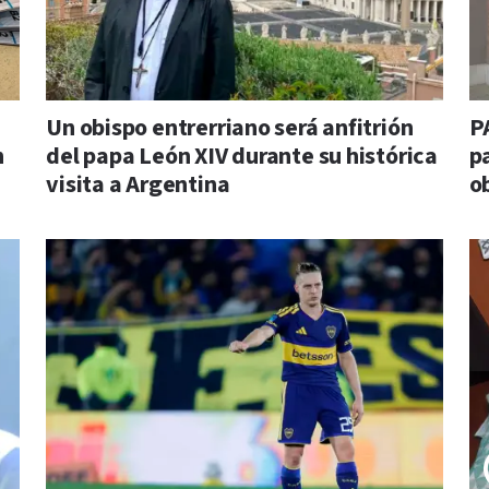
Un obispo entrerriano será anfitrión
P
n
del papa León XIV durante su histórica
pa
visita a Argentina
o