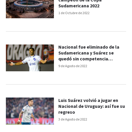
campeón de la Copa
Sudamericana 2022
1 de Octubre de 2022
Nacional fue eliminado de la
Sudamericana y Suárez se
quedó sin competencia
internacional
9 de Agosto de 2022
Luis Suárez volvió a jugar en
Nacional de Uruguay: así fue su
regreso
3 de Agosto de 2022