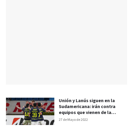
Unión y Lanús siguen en la
Sudamericana: irán contra
equipos que vienen de la
Libertadores
27 de Mayo de 2022