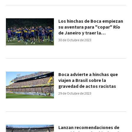
Los hinchas de Boca empiezan
su aventura para "copar" Río
de Janeiro y traer la
Libertadores
30 de Octubre de 2023
Boca advierte a hinchas que
viajen a Brasil sobre la
gravedad de actos racistas
29 de Octubre de 2023
Lanzan recomendaciones de