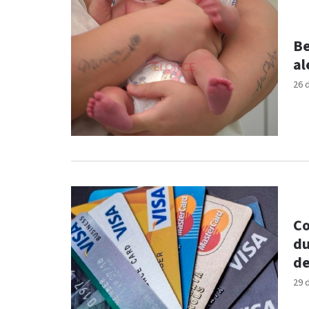
Be
al
26 
Co
du
de
29 