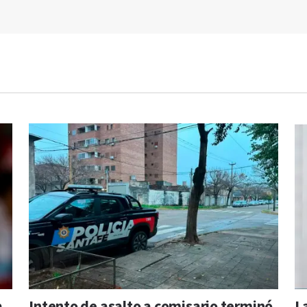
a
Intento de asalto a comisario terminó
L