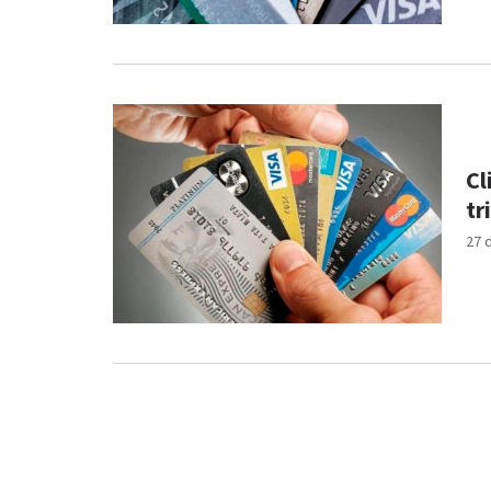
Cl
tr
27 