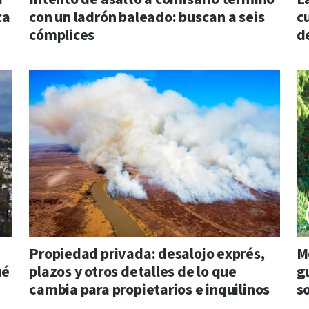
ca
con un ladrón baleado: buscan a seis
c
cómplices
d
Propiedad privada: desalojo exprés,
Me
ué
plazos y otros detalles de lo que
gu
cambia para propietarios e inquilinos
so