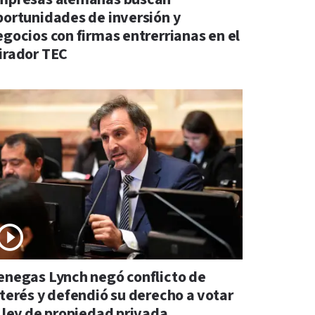
portunidades de inversión y
egocios con firmas entrerrianas en el
irador TEC
enegas Lynch negó conflicto de
nterés y defendió su derecho a votar
a ley de propiedad privada