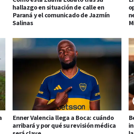
hallazgo en situación de calle en
o
Paraná y el comunicado de Jazmín
n
Salinas
M
a
Enner Valencia llega a Boca: cuándo
B
arribará y por qué su revisión médica
i
será clave
l