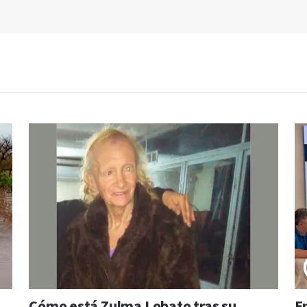
a
Cómo está Zulma Lobato tras su
E