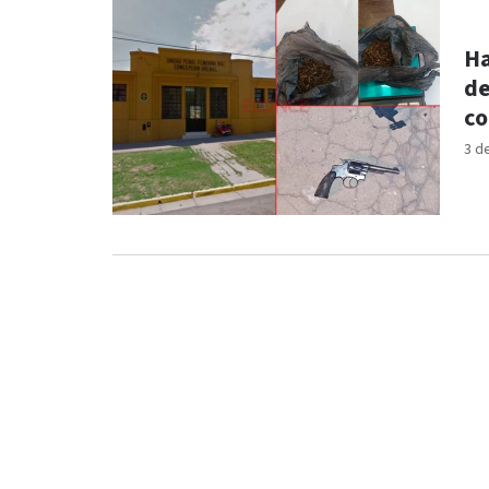
Ha
de
co
3 d