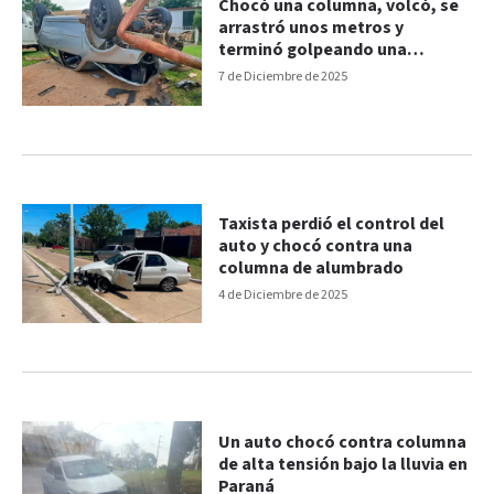
Chocó una columna, volcó, se
arrastró unos metros y
terminó golpeando una
camioneta estacionada
7 de Diciembre de 2025
Taxista perdió el control del
auto y chocó contra una
columna de alumbrado
4 de Diciembre de 2025
Un auto chocó contra columna
de alta tensión bajo la lluvia en
Paraná