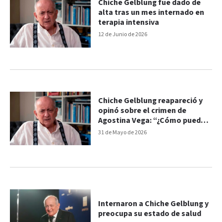
Chiche Gelblung fue dado de
alta tras un mes internado en
terapia intensiva
12 de Junio de 2026
Chiche Gelblung reapareció y
opinó sobre el crimen de
Agostina Vega: “¿Cómo pueden
matar a una nena?”
31 de Mayo de 2026
Internaron a Chiche Gelblung y
preocupa su estado de salud