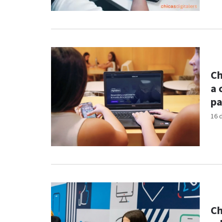
Ch
a 
pa
16 
Ch