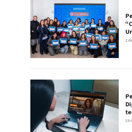
Pe
“C
U
2 d
Pe
Di
te
19 