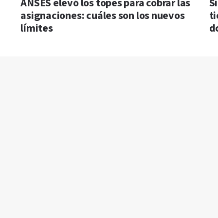
ANSES elevó los topes para cobrar las
Si
asignaciones: cuáles son los nuevos
t
límites
d