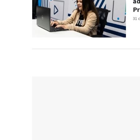
ad
Pr
31 