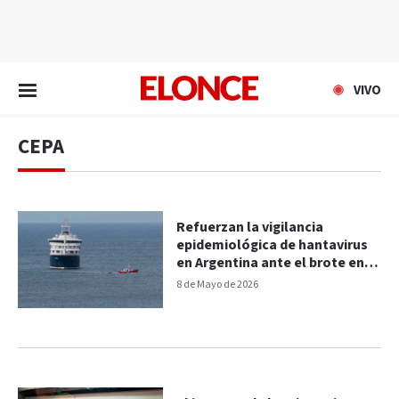
EN VIVO
VIVO
CEPA
Refuerzan la vigilancia
epidemiológica de hantavirus
en Argentina ante el brote en
crucero
8 de Mayo de 2026