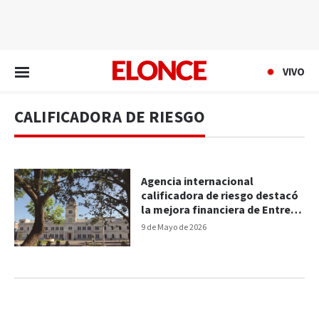
EN VIVO
VIVO
CALIFICADORA DE RIESGO
Agencia internacional
calificadora de riesgo destacó
la mejora financiera de Entre
Ríos
9 de Mayo de 2026