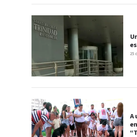
Una nena f
es
25 
A 
en
“T