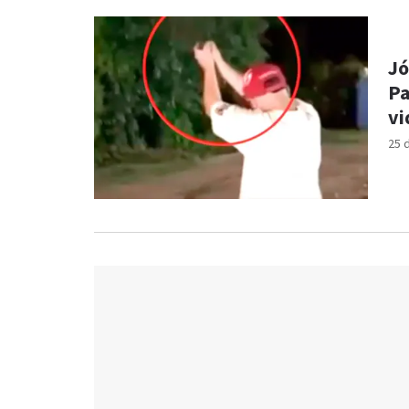
Jó
Pa
vi
25 