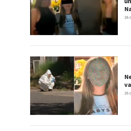
un
N
26 
Ne
va
26 