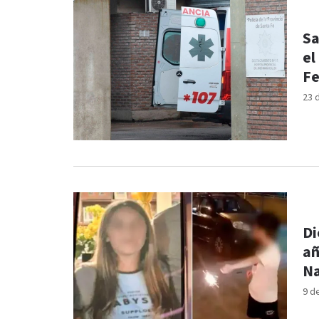
Sa
el
F
23 
Di
añ
N
9 d