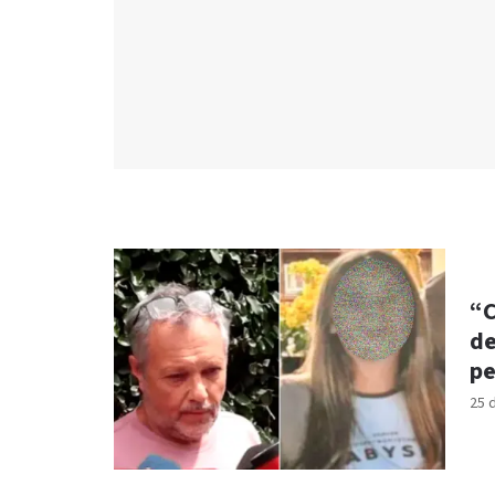
“C
de
pe
25 