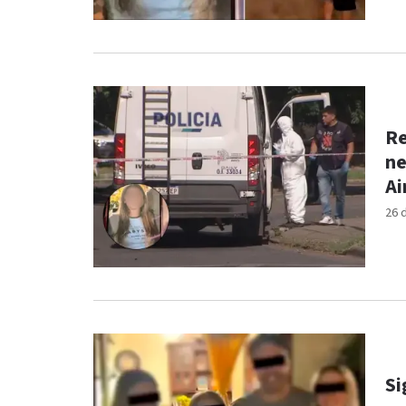
Re
ne
Ai
26 
Si