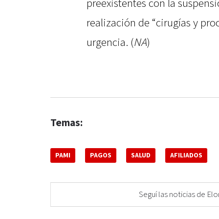
preexistentes con la suspens
realización de “cirugías y p
urgencia. (
NA
)
Temas:
PAMI
PAGOS
SALUD
AFILIADOS
Seguí las noticias de 