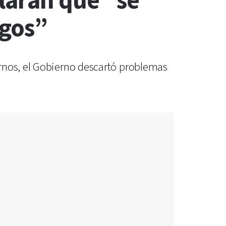
laran que “se
agos”
rnos, el Gobierno descartó problemas