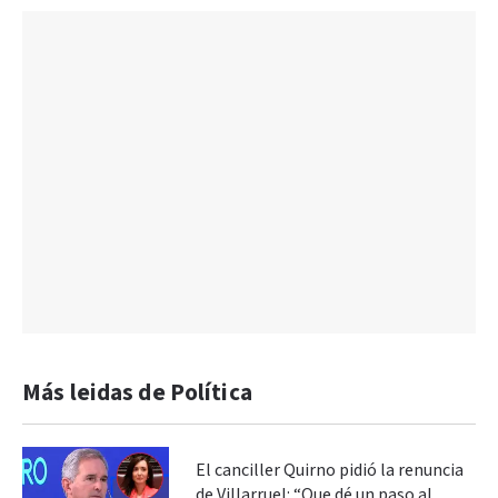
Más leidas de Política
El canciller Quirno pidió la renuncia
de Villarruel: “Que dé un paso al