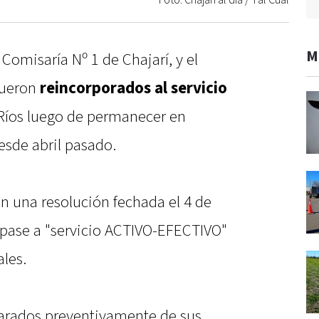
Foto: Chajarí al día / Tal Cual
M
a Comisaría Nº 1 de Chajarí, y el
ueron
reincorporados al servicio
 Ríos luego de permanecer en
esde abril pasado.
 una resolución fechada el 4 de
l pase a "servicio ACTIVO-EFECTIVO"
les.
parados preventivamente de sus