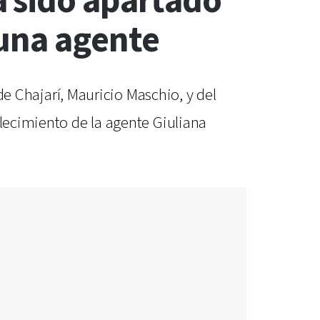
a sido apartado
 una agente
 de Chajarí, Mauricio Maschio, y del
llecimiento de la agente Giuliana