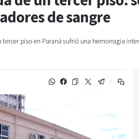
a de un tercer piso: 
dadores de sangre
 tercer piso en Paraná sufrió una hemorragia inte