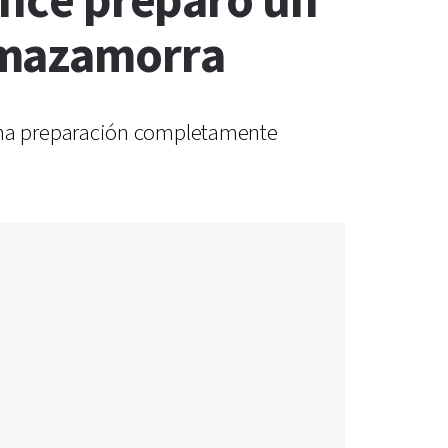
 Once preparó un
 mazamorra
una preparación completamente