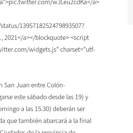
Ka">pic.twitter.com/wJLeu2cdKa</a>
fa/status/1395718252479893507?
, 2021</a></blockquote> <script
witter.com/widgets.js" charset="utf-
en San Juan entre Colón-
arse este sábado desde las 19) y
mingo a las 15.30) deberán ser
 que también abarcará a la final
 Ciudades de la provincia de