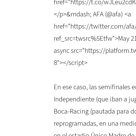
href="https://t.co/wJLeu2cd
</p>&mdash; AFA (@afa) <a
href="https://twitter.com/a
ref_src=twsrc%5Etfw">May 21
async src="https://platform.t
8"></script>
En ese caso, las semifinales 
Independiente (que iban a jug
Boca-Racing (pautada para do
reprogramadas, en una medida
en el estadio Único Madre de