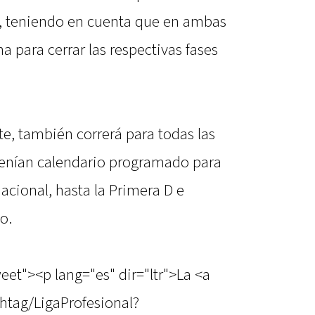
, teniendo en cuenta que en ambas
 para cerrar las respectivas fases
e, también correrá para todas las
tenían calendario programado para
Nacional, hasta la Primera D e
o.
eet"><p lang="es" dir="ltr">La <a
shtag/LigaProfesional?