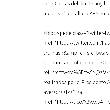
las 20 horas del día de hoy 
inclusive", detalló la AFA en
<blockquote class="twitter-tw
href="https://twitter.com/has
src=hash&amp;ref_src=twsrc%
Comunicado oficial de la <a h
ref_src=twsrc%5Etfw">@afa</
realizados por el Presidente 
ayer<br><br>? <a
href="https://t.co/X3VXqs4FIK