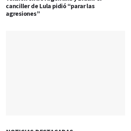
canciller de Lula pidió “parar las
agresiones”