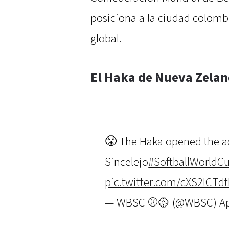
posiciona a la ciudad colom
global.
El Haka de Nueva Zelan
😤 The Haka opened the ac
Sincelejo
#SoftballWorld
pic.twitter.com/cXS2lCTdt
— WBSC ⚾🥎 (@WBSC)
Ap