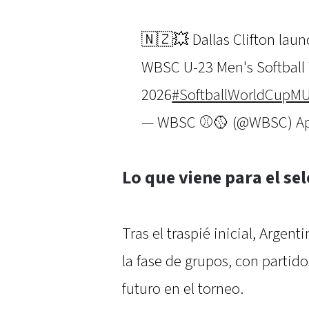
🇳🇿💥 Dallas Clifton laun
WBSC U-23 Men's Softball
2026
#SoftballWorldCupM
— WBSC ⚾🥎 (@WBSC)
Ap
Lo que viene para el se
Tras el traspié inicial, Argen
la fase de grupos, con partid
futuro en el torneo.