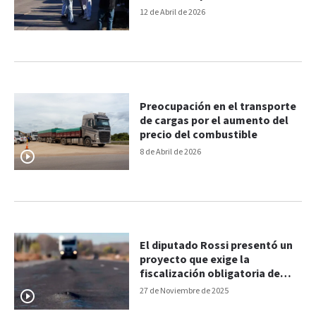
tarifas
12 de Abril de 2026
Preocupación en el transporte
de cargas por el aumento del
precio del combustible
8 de Abril de 2026
El diputado Rossi presentó un
proyecto que exige la
fiscalización obligatoria de
transporte de carga en Entre
27 de Noviembre de 2025
Ríos