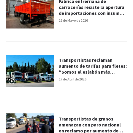
Fábrica entrerriana de
carrocerías resiste la apertura
de importaciones con insumos
nacionales y financiamiento
16 de Mayo de 2026
Transportistas reclaman
aumento de tarifas para fletes:
“Somos el eslabón más
oxidado de la cadena”
17 de Abril de 2026
Transportistas de granos
amenazan con paro nacional
en reclamo por aumento de