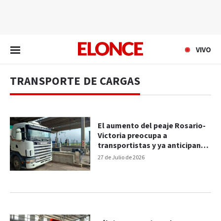
EN VIVO
VIVO
TRANSPORTE DE CARGAS
El aumento del peaje Rosario-
Victoria preocupa a
transportistas y ya anticipan
subas en las tarifas
27 de Julio de 2026