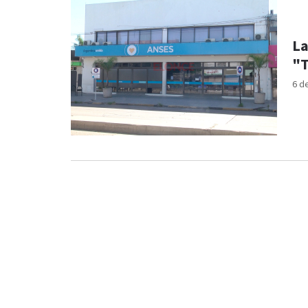
La
"T
6 d