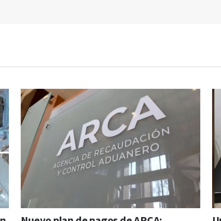
on
Nuevo plan de pagos de ARCA:
U