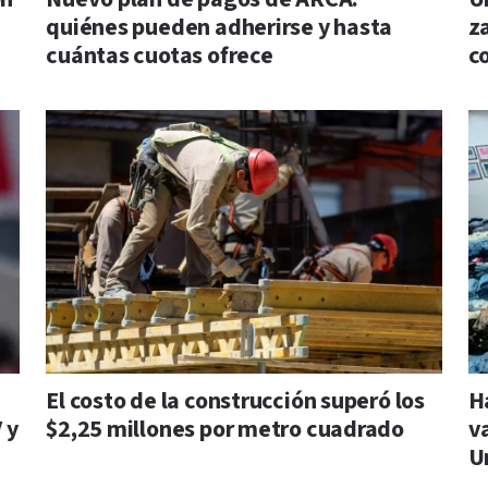
quiénes pueden adherirse y hasta
z
cuántas cuotas ofrece
c
El costo de la construcción superó los
H
 y
$2,25 millones por metro cuadrado
v
U