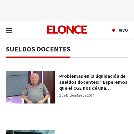
EN VIVO
VIVO
SUELDOS DOCENTES
Problemas en la liquidación de
sueldos docentes: “Esperemos
que el CGE nos dé una
respuesta”, indicaron desde
2 de Diciembre de 2024
AGMER