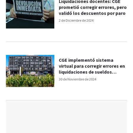
Liquidaciones docentes: CGE
prometió corregir errores, pero
validó los descuentos por paro
2 de Diciembre de 2024
CGE implementó sistema
virtual para corregir errores en
liquidaciones de sueldos
docentes
30 de Noviembre de 2024