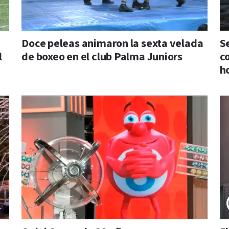
Doce peleas animaron la sexta velada
S
l
de boxeo en el club Palma Juniors
c
h