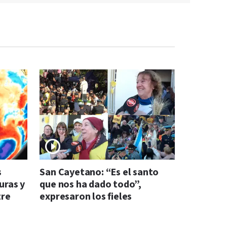
s
San Cayetano: “Es el santo
uras y
que nos ha dado todo”,
tre
expresaron los fieles