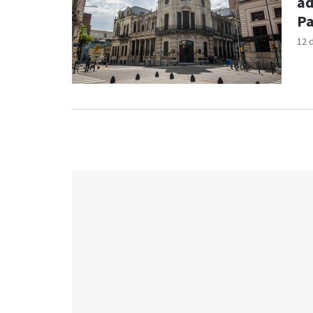
ad
Pa
12 