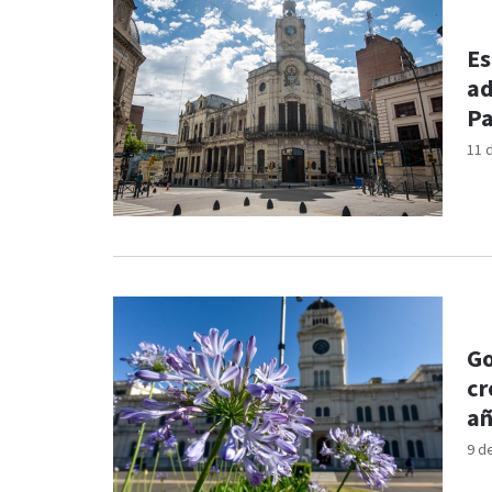
Es
ad
Pa
11 
Go
cr
a
9 d