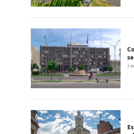
Co
se
2 d
Es