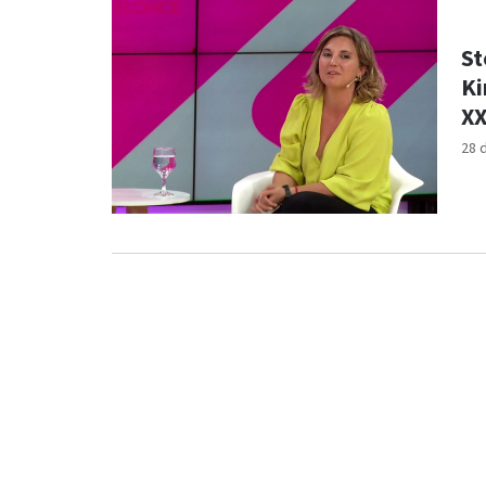
St
Ki
XX
28 