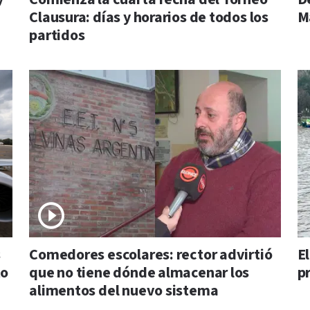
Clausura: días y horarios de todos los
M
partidos
s
Comedores escolares: rector advirtió
E
to
que no tiene dónde almacenar los
p
alimentos del nuevo sistema