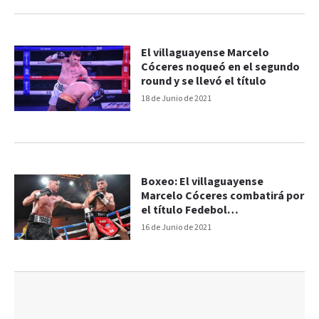
El villaguayense Marcelo
Cóceres noqueó en el segundo
round y se llevó el título
18 de Junio de 2021
Boxeo: El villaguayense
Marcelo Cóceres combatirá por
el título Fedebol
Supermediano
16 de Junio de 2021