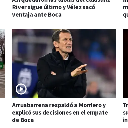
River sigue último y Vélez sacó
m
ventaja ante Boca
q
Arruabarrena respaldó a Montero y
T
explicó sus decisiones en el empate
s
de Boca
i