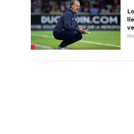
Lo
ll
ve
19 