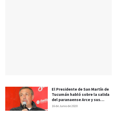
El Presidente de San Martín de
Tucumán habló sobre la salida
del paranaense Arce y sus
compañeros
16 de Junio de 2020