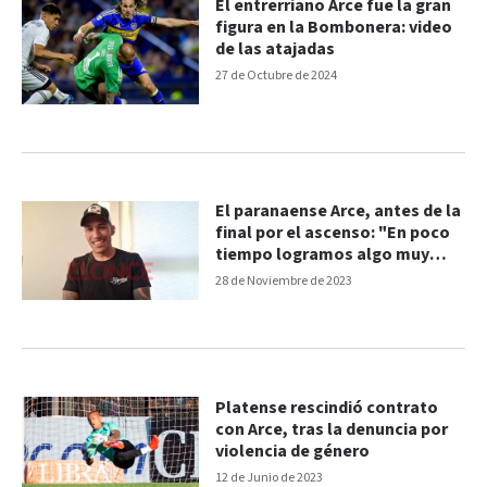
El entrerriano Arce fue la gran
figura en la Bombonera: video
de las atajadas
27 de Octubre de 2024
El paranaense Arce, antes de la
final por el ascenso: "En poco
tiempo logramos algo muy
importante"
28 de Noviembre de 2023
Platense rescindió contrato
con Arce, tras la denuncia por
violencia de género
12 de Junio de 2023