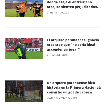
donde ataja el entrerriano
Arce, se sienten perjudicados
por las medidas de AFA
27 de Abril de 2020
El arquero paranaense Ignacio
Arce cree que "no sería ideal
ascender sin jugar"
2 de Abril de 2020
Un arquero paranaense hizo
historia en la Primera Nacional:
convirtió un gol de cabeza
25 de Noviembre de 2019