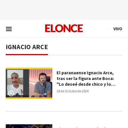
EN VIVO
VIVO
IGNACIO ARCE
El paranaense Ignacio Arce,
tras ser la figura ante Boca:
"Lo deseé desde chico y lo
disfruto"
28 de Octubre de 2024