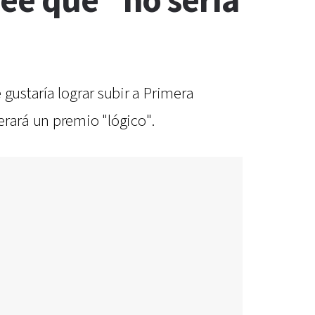
ee que "no sería
gustaría lograr subir a Primera
erará un premio "lógico".