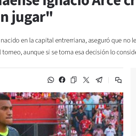
aense Ignacio Arce cr
in jugar"
acido en la capital entrerriana, aseguró que no le 
 torneo, aunque si se toma esa decisión lo consid