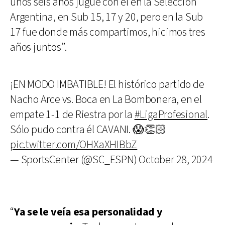
unos seis años jugué con él en la Selección
Argentina, en Sub 15, 17 y 20, pero en la Sub
17 fue donde más compartimos, hicimos tres
años juntos”.
¡EN MODO IMBATIBLE! El histórico partido de
Nacho Arce vs. Boca en La Bombonera, en el
empate 1-1 de Riestra por la
#LigaProfesional
.
Sólo pudo contra él CAVANI. 😱👏🏻
pic.twitter.com/OHXaXHIBbZ
— SportsCenter (@SC_ESPN)
October 28, 2024
“
Ya se le veía esa personalidad y