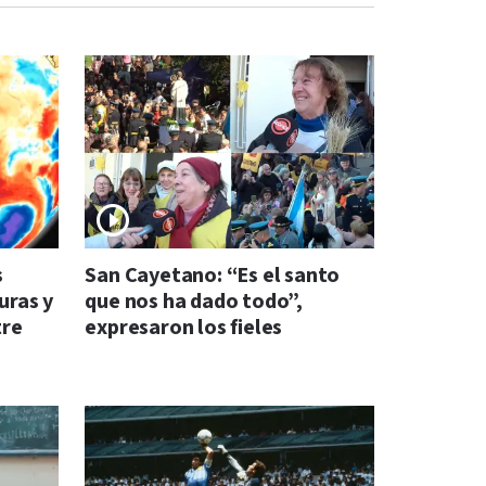
s
San Cayetano: “Es el santo
uras y
que nos ha dado todo”,
tre
expresaron los fieles