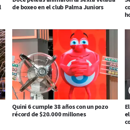
l
de boxeo en el club Palma Juniors
c
h
Quini 6 cumple 38 años con un pozo
E
récord de $20.000 millones
e
c