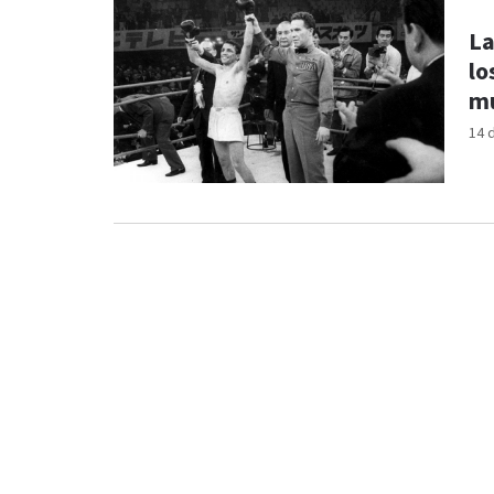
La
lo
mu
14 