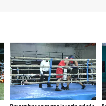
Doce peleas animaron la sexta velada
S