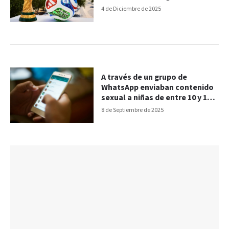
4 de Diciembre de 2025
A través de un grupo de
WhatsApp enviaban contenido
sexual a niñas de entre 10 y 12
años
8 de Septiembre de 2025