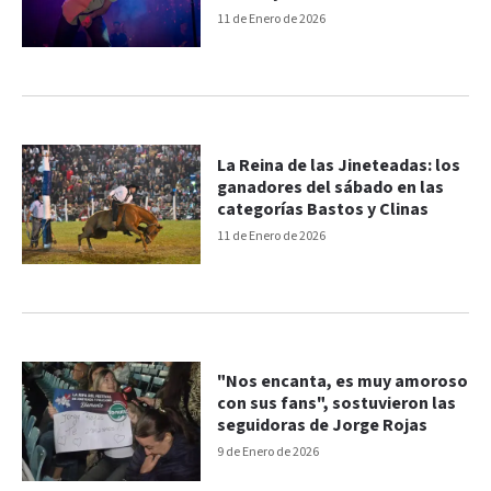
jineteadas
11 de Enero de 2026
La Reina de las Jineteadas: los
ganadores del sábado en las
categorías Bastos y Clinas
11 de Enero de 2026
"Nos encanta, es muy amoroso
con sus fans", sostuvieron las
seguidoras de Jorge Rojas
9 de Enero de 2026