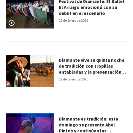
Festival de Diamante: El Ballet
El Arraigo emocionó con su
debut en el escenario
12 de Enero de 2026
Diamante vive su quinta noche
de tradición con tropillas
entabladas y la presentación
de Lázaro Caballero
12 de Enero de 2026
Diamante es tradición: este
domingo se presenta Abel
Pintos y continúan las