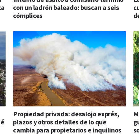
ca
con un ladrón baleado: buscan a seis
c
cómplices
d
Propiedad privada: desalojo exprés,
Me
ué
plazos y otros detalles de lo que
gu
cambia para propietarios e inquilinos
so