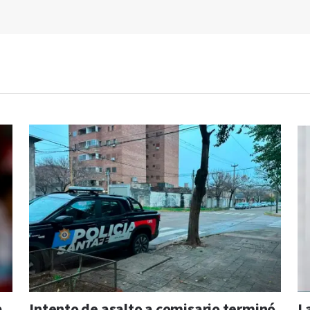
a
Intento de asalto a comisario terminó
L