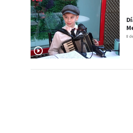
Dí
Me
8 d