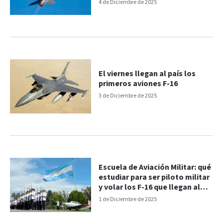
4 de Diciembre de 2025
El viernes llegan al país los
primeros aviones F-16
3 de Diciembre de 2025
Escuela de Aviación Militar: qué
estudiar para ser piloto militar
y volar los F-16 que llegan al
país
1 de Diciembre de 2025