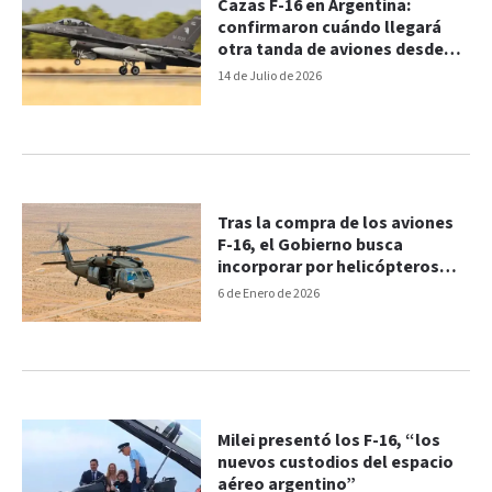
Cazas F-16 en Argentina:
confirmaron cuándo llegará
otra tanda de aviones desde
Dinamarca
14 de Julio de 2026
Tras la compra de los aviones
F-16, el Gobierno busca
incorporar por helicópteros
estadounidenses
6 de Enero de 2026
Milei presentó los F-16, “los
nuevos custodios del espacio
aéreo argentino”