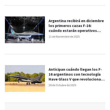
Argentina recibirá en diciembre
los primeros cazas F-16:
cuándo estarán operativos
para la Fuerza Aérea
11 de Noviembre de 2025
Anticipan cuándo llegan los F-
16 argentinos con tecnología
Have Glass V que revoluciona
el combate aéreo
28 de Octubre de 2025