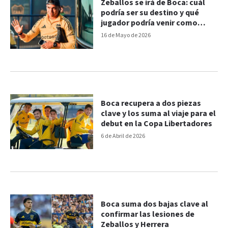
Zeballos se irá de Boca: cuál
podría ser su destino y qué
jugador podría venir como
trueque
16 de Mayo de 2026
Boca recupera a dos piezas
clave y los suma al viaje para el
debut en la Copa Libertadores
6 de Abril de 2026
Boca suma dos bajas clave al
confirmar las lesiones de
Zeballos y Herrera