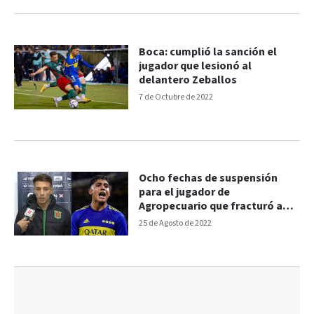
Boca: cumplió la sanción el
jugador que lesionó al
delantero Zeballos
7 de Octubre de 2022
Ocho fechas de suspensión
para el jugador de
Agropecuario que fracturó a
Zeballos
25 de Agosto de 2022