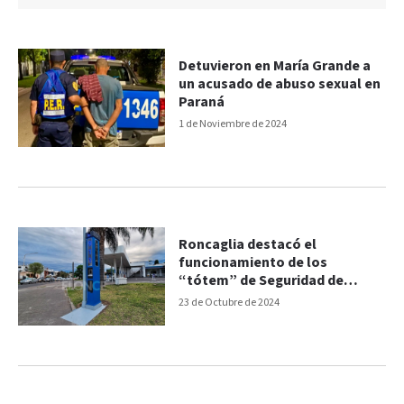
Detuvieron en María Grande a
un acusado de abuso sexual en
Paraná
1 de Noviembre de 2024
Roncaglia destacó el
funcionamiento de los
“tótem” de Seguridad de
Paraná
23 de Octubre de 2024