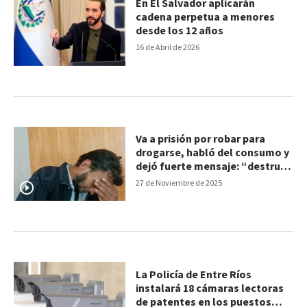
En El Salvador aplicarán
cadena perpetua a menores
desde los 12 años
16 de Abril de 2026
Va a prisión por robar para
drogarse, habló del consumo y
dejó fuerte mensaje: “destruís
tu familia”
27 de Noviembre de 2025
La Policía de Entre Ríos
instalará 18 cámaras lectoras
de patentes en los puestos