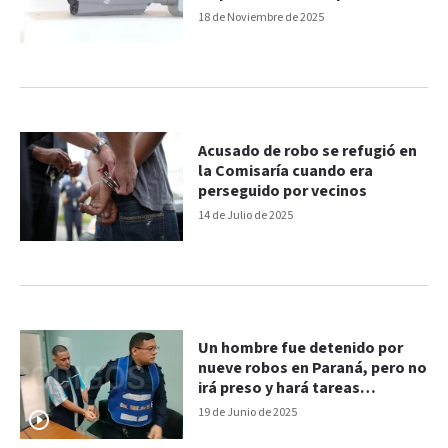
camineros
18 de Noviembre de 2025
Acusado de robo se refugió en
la Comisaría cuando era
perseguido por vecinos
14 de Julio de 2025
Un hombre fue detenido por
nueve robos en Paraná, pero no
irá preso y hará tareas
comunitarias
19 de Junio de 2025