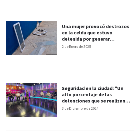
Una mujer provocó destrozos
en la celda que estuvo
detenida por generar
disturbios
2 de Enero de 2025
Seguridad en la ciudad: "Un
alto porcentaje de las
detenciones que se realizan
son por el llamado al 911"
3 de Diciembre de 2024