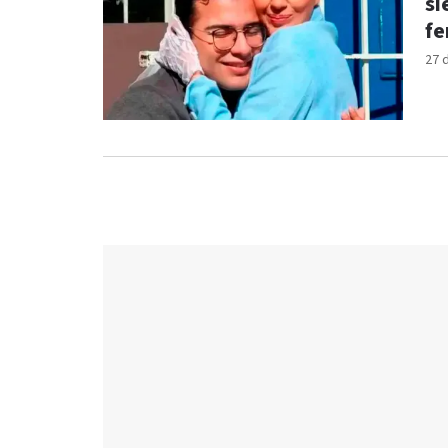
si
fe
27 