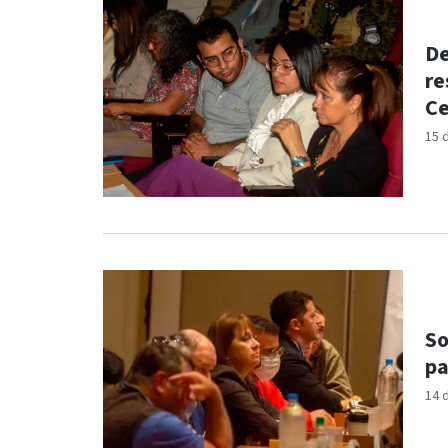
De
re
Ce
15 
So
pa
14 