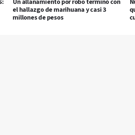
S:
Un allanamiento por robo terminó con
N
el hallazgo de marihuana y casi 3
q
millones de pesos
c