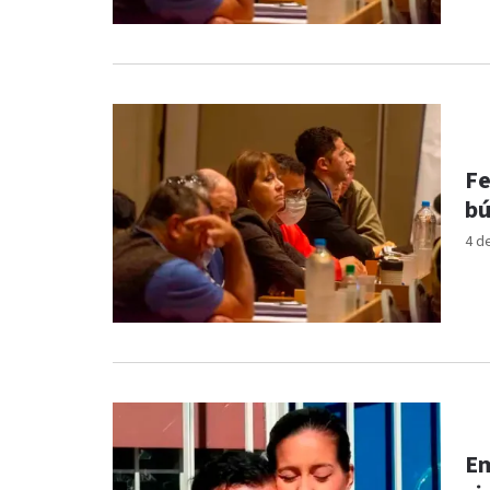
Fe
bú
4 d
Em