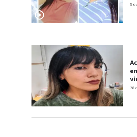
9 d
Ac
en
vi
28 