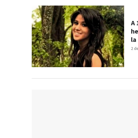
A 
he
la
2 d