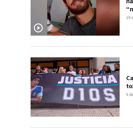
na
“m
19 
Ca
to
5 d