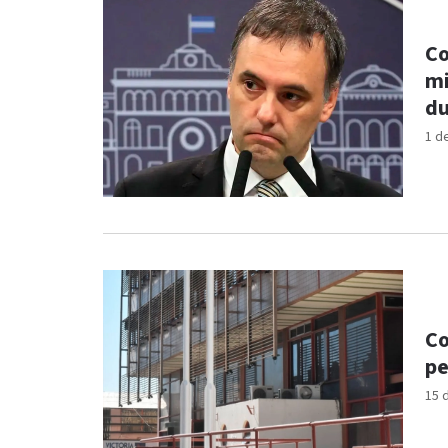
Co
mi
du
1 d
Co
pe
15 