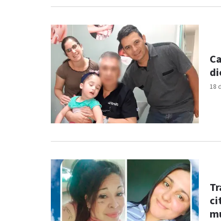
Ca
di
18 
Tr
ci
mu