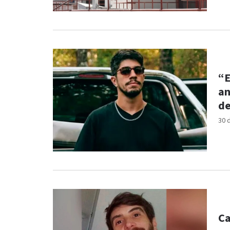
“E
an
de
30 
Ca