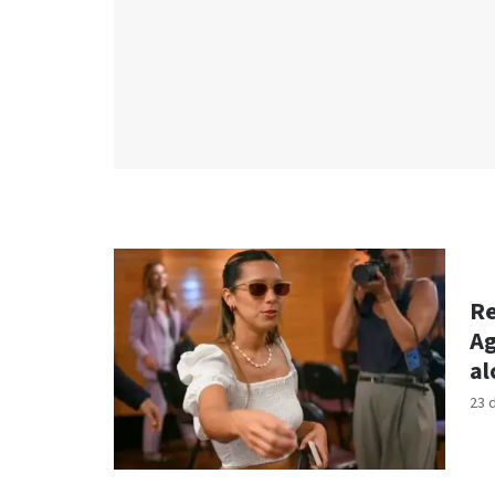
Re
Ag
al
23 