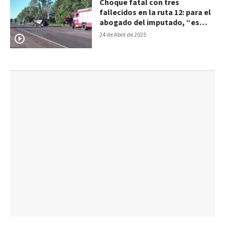
Choque fatal con tres
fallecidos en la ruta 12: para el
abogado del imputado, “es
injusto” que vaya a la cárcel
24 de Abril de 2025