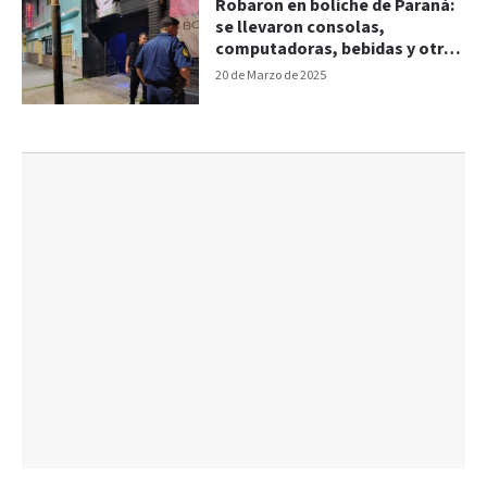
Robaron en boliche de Paraná:
se llevaron consolas,
computadoras, bebidas y otros
elementos
20 de Marzo de 2025