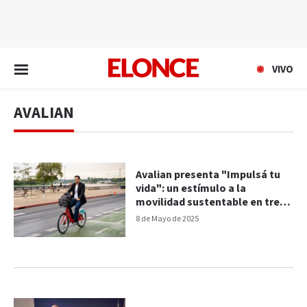
EN VIVO
VIVO
AVALIAN
Avalian presenta "Impulsá tu
vida": un estímulo a la
movilidad sustentable en tres
grandes ciudades
8 de Mayo de 2025