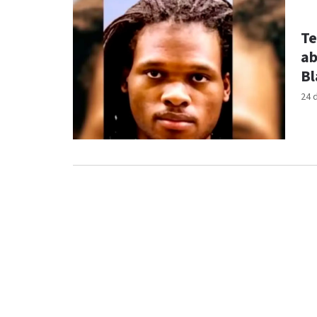
Te
ab
Bl
24 