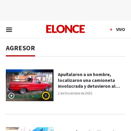
EN VIVO
VIVO
AGRESOR
Apuñalaron a un hombre,
localizaron una camioneta
involucrada y detuvieron al
agresor
2 de Diciembre de 2025