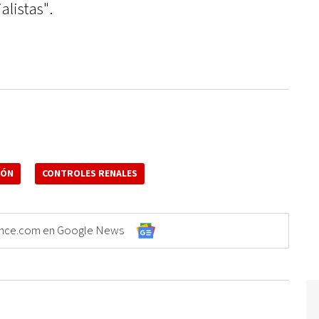
alistas".
IÓN
CONTROLES RENALES
Elonce.com en Google News